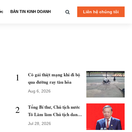
ức
BẢN TIN KINH DOANH
Liên hệ chúng tôi
1
Cô gái thiệt mạng khi đi bộ
qua đường ray tàu hỏa
Aug 6, 2026
2
Tổng Bí thư, Chủ tịch nước
Tô Lâm làm Chủ tịch danh
dự Hội Chữ thập đỏ Việt
Jul 28, 2026
Nam