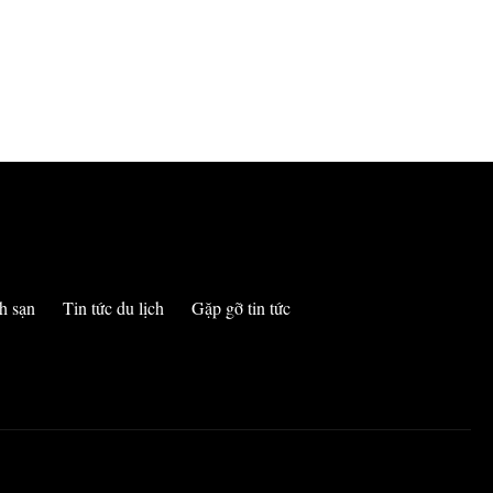
h sạn
Tin tức du lịch
Gặp gỡ tin tức