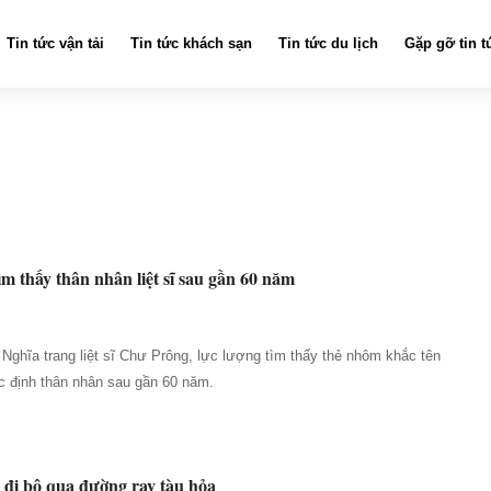
Tin tức vận tải
Tin tức khách sạn
Tin tức du lịch
Gặp gỡ tin t
m thấy thân nhân liệt sĩ sau gần 60 năm
i Nghĩa trang liệt sĩ Chư Prông, lực lượng tìm thấy thẻ nhôm khắc tên
xác định thân nhân sau gần 60 năm.
i đi bộ qua đường ray tàu hỏa