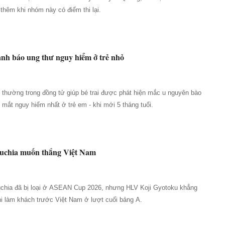
thêm khi nhóm này có điểm thi lại.
ảnh báo ung thư nguy hiểm ở trẻ nhỏ
t thường trong đồng tử giúp bé trai được phát hiện mắc u nguyên bào
mắt nguy hiểm nhất ở trẻ em - khi mới 5 tháng tuổi.
uchia muốn thắng Việt Nam
uchia đã bị loại ở ASEAN Cup 2026, nhưng HLV Koji Gyotoku khẳng
hi làm khách trước Việt Nam ở lượt cuối bảng A.