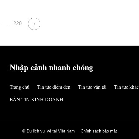
4
220
...
Nhập cảnh nhanh chóng
Trang chủ
Tin tức điểm đến
Tin tức vận tải
Tin tức khác
BẢN TIN KINH DOANH
© Du lịch vui vẻ tại Việt Nam
Chính sách bảo mật